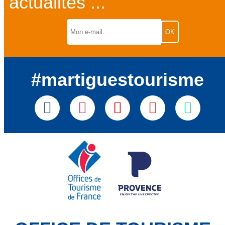
actualités ...
#martiguestourisme