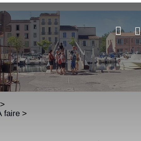
>
À faire
>