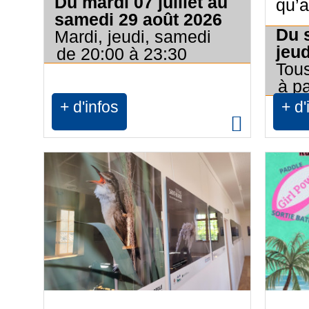
Du mardi 07 juillet au
qu’a
samedi 29 août 2026
Du 
Mardi, jeudi, samedi
jeu
de 20:00 à 23:30
Tous
à pa
+ d'infos
+ d'