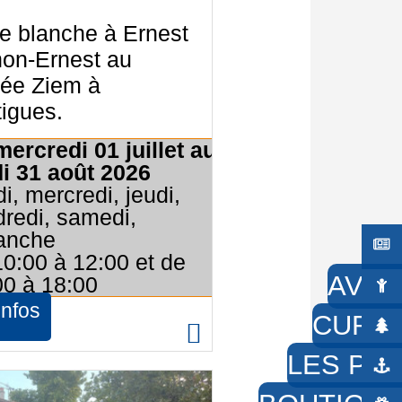
e blanche à Ernest
non-Ernest au
ée Ziem à
igues.
ercredi 01 juillet au
di 31 août 2026
i, mercredi, jeudi,
redi, samedi,
anche
10:00 à 12:00 et de
AVEC
00 à 18:00
infos
CURIE
LES PIE