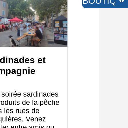
BOUTIQUE 
dinades et
mpagnie
 soirée sardinades
roduits de la pêche
 les rues de
quières. Venez
iter entre amis ou