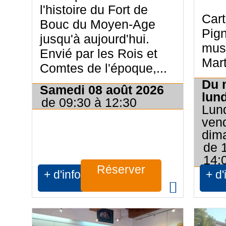
l'histoire du Fort de
Cart
Bouc du Moyen-Age
Pig
jusqu'à aujourd'hui.
mus
Envié par les Rois et
Mart
Comtes de l'époque,...
Du m
Samedi 08 août 2026
lun
de 09:30 à 12:30
Lund
vend
dim
de 
14:
Réserver
+ d'infos
+ d'