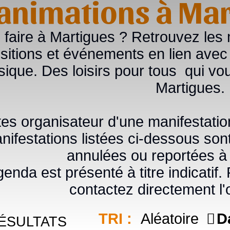
 animations à Ma
faire à Martigues ? Retrouvez les m
itions et événements en lien avec l'a
ique. Des loisirs pour tous qui vou
Martigues.
tes organisateur d'une manifestat
ifestations listées ci-dessous sont
annulées ou reportées à
enda est présenté à titre indicatif
contactez directement l'
TRI :
Aléatoire
D
ÉSULTATS