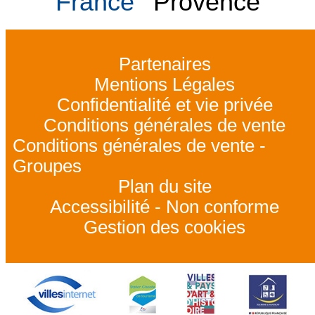
France
Provence
Partenaires
Mentions Légales
Confidentialité et vie privée
Conditions générales de vente
Conditions générales de vente -
Groupes
Plan du site
Accessibilité - Non conforme
Gestion des cookies