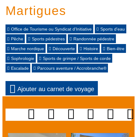
Martigues
Office de Tourisme ou Syndicat d'Initiative
Sports d'eau
Pêche
Sports pédestres
Randonnée pédestre
Marche nordique
Découverte
Histoire
Bien-être
Sophrologie
Sports de grimpe / Sports de corde
Escalade
Parcours aventure / Accrobranche®
Ajouter au carnet de voyage