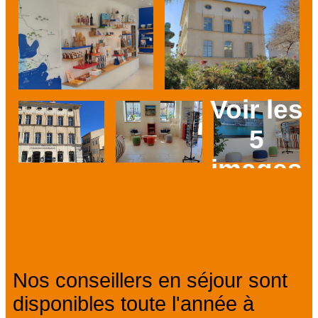
Voir les
5
images
Prev
Next
Présentation
Nos conseillers en séjour sont
disponibles toute l'année à