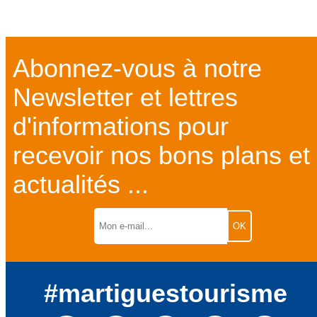
de Carro
Abonnez-vous à notre
Newsletter et lettres
d'informations pour
recevoir nos bons plans et
actualités ...
#martiguestourisme