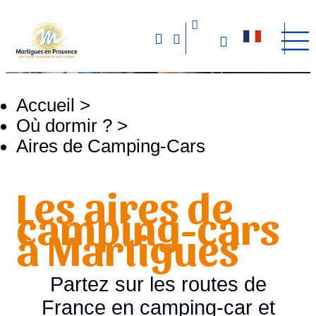
Accueil
>
Où dormir ?
>
Aires de Camping-Cars
Les aires de
camping-cars
à Martigues
Partez sur les routes de
France en camping-car et