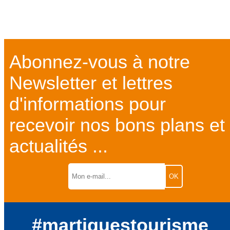
Abonnez-vous à notre
Newsletter et lettres
d'informations pour
recevoir nos bons plans et
actualités ...
#martiguestourisme