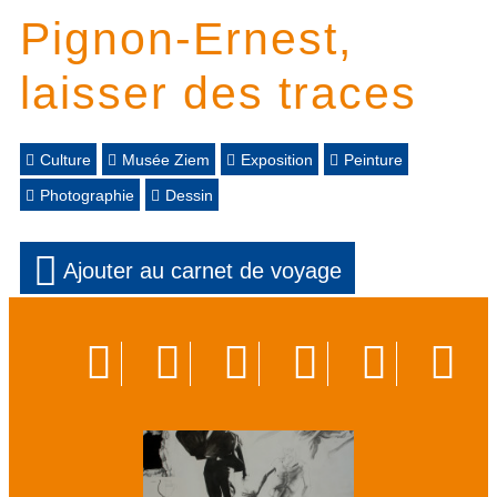
Pignon-Ernest,
laisser des traces
Culture
Musée Ziem
Exposition
Peinture
Photographie
Dessin
Ajouter au carnet de voyage