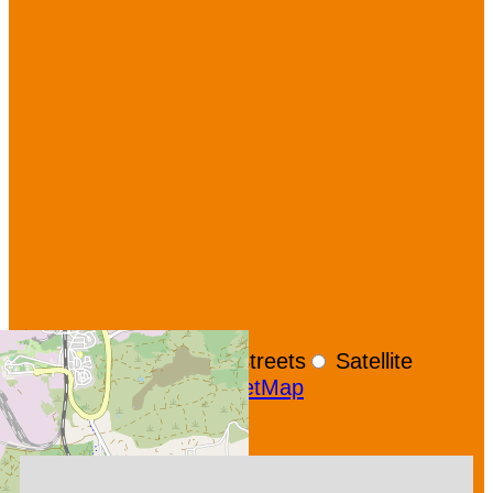
+
−
OpenStreetMap
Streets
Satellite
Leaflet
|
©
OpenStreetMap