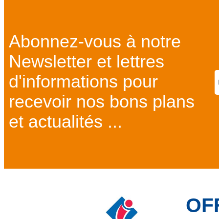
Abonnez-vous à notre
Newsletter et lettres
d'informations pour
recevoir nos bons plans
et actualités ...
OF