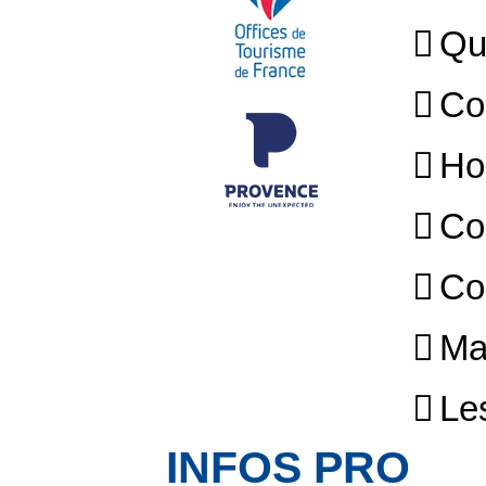
Qu
Co
Ho
Co
Co
Ma
Le
INFOS PRO