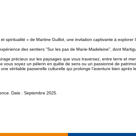
spiritualité » de Martine Guillot, une invitation captivante à explorer 
expérience des sentiers "Sur les pas de Marie-Madeleine", dont Martig
irage précieux sur les paysages que vous traversez, entre terre et mer
 Que vous soyez un pèlerin en quête de sens ou un passionné de patrimo
t une véritable passerelle culturelle qui prolonge l'aventure bien après l
ovence. Date : Septembre 2025.