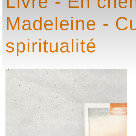
Livre - En che
Madeleine - Cu
spiritualité