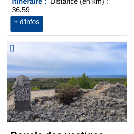
Itinéraire :
Distance (en km) :
36.59
+ d'infos