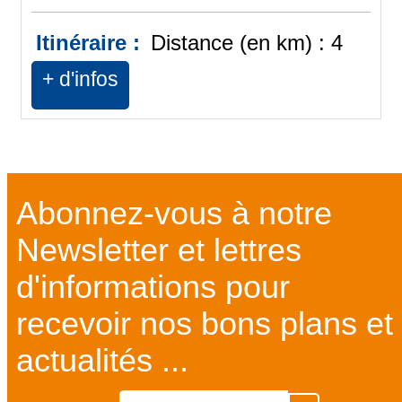
Itinéraire :
Distance (en km) :
4
+ d'infos
Abonnez-vous à notre
Newsletter et lettres
d'informations pour
recevoir nos bons plans et
actualités ...