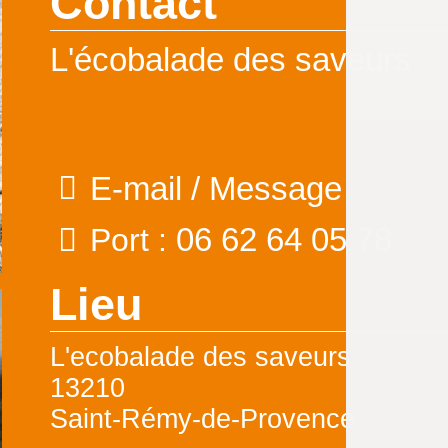
Contact
L'écobalade des saveurs
E-mail / Message
06 62 64 05 78
Port :
Lieu
L'ecobalade des saveurs
13210
Saint-Rémy-de-Provence