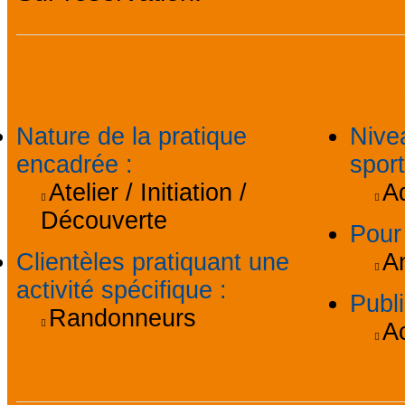
Informations général
Nature de la pratique
Nive
encadrée
:
spor
Atelier / Initiation /
A
Découverte
Pour
Clientèles pratiquant une
A
activité spécifique
:
Publi
Randonneurs
A