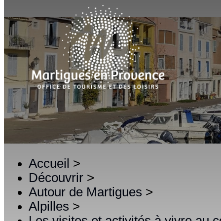
Accueil
>
Découvrir
>
Autour de Martigues
>
Alpilles
>
Les visites et activités à vivre au 