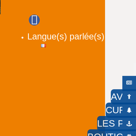
Langue(s) parlée(s) :
AVEC
CURIE
LES PIE