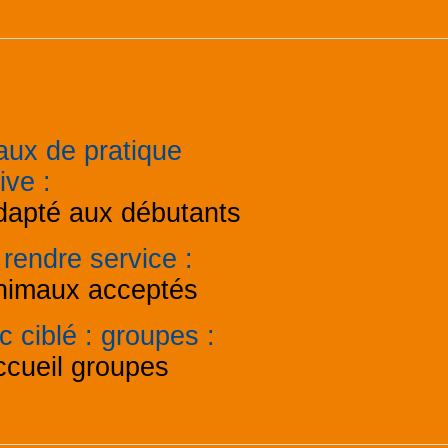
es
aux de pratique
tive
:
dapté aux débutants
 rendre service
:
nimaux acceptés
c ciblé : groupes
:
ccueil groupes