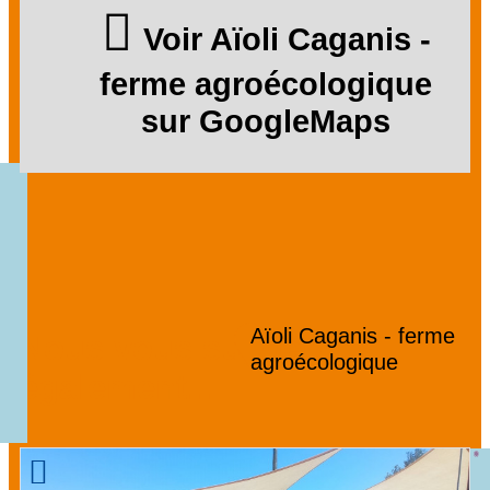
Voir Aïoli Caganis -
ferme agroécologique
sur GoogleMaps
Aïoli Caganis - ferme
Nous vous suggérons
agroécologique
également...