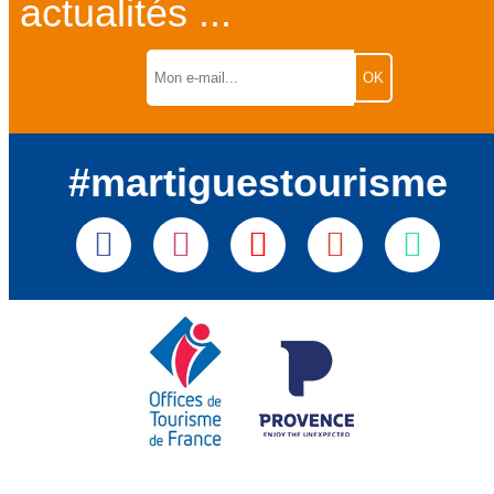
actualités ...
#martiguestourisme