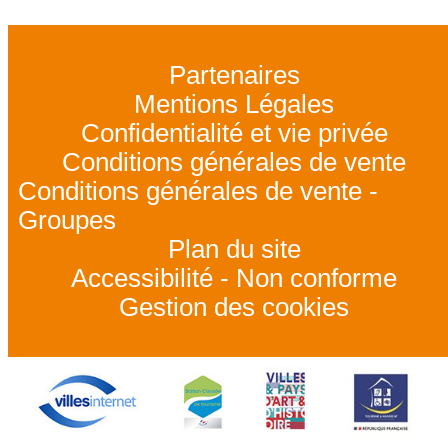
Partenaires
Mentions Légales
Confidentialité et vie privée
Conditions générales de vente
Conditions générales de vente -
Groupes
Plan du site
Accessibilité - Non conforme
Gestion des cookies