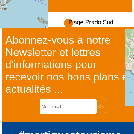
0.3km
Plage Prado Sud
Abonnez-vous à notre
Newsletter et lettres
d'informations pour
recevoir nos bons plans et
actualités ...