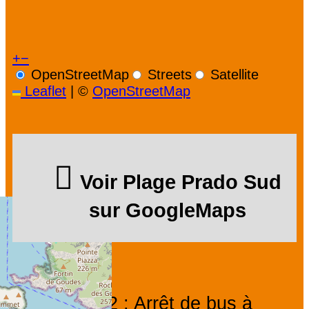
+
−
OpenStreetMap
Streets
Satellite
Leaflet
|
©
OpenStreetMap
Voir Plage Prado Sud
sur GoogleMaps
N°83, 19, 72 : Arrêt de bus à