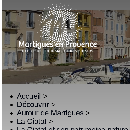
Accueil
>
Découvrir
>
Autour de Martigues
>
La Ciotat
>
La Ciotat et son patrimoine nature