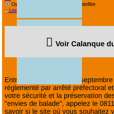
OpenStreetMap
Streets
Satellite
Leaflet
|
©
OpenStreetMap
Voir Calanque d
Entre le 1er juin et le 30 septembre
réglementé par arrêté préfectoral et
votre sécurité et la préservation de
"envies de balade", appelez le 081
savoir si le site où vous souhaitez