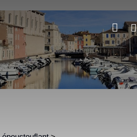
l époustouflant
>