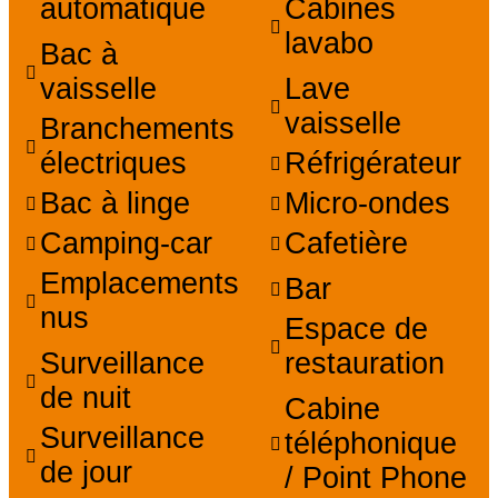
automatique
Cabines
lavabo
Bac à
vaisselle
Lave
vaisselle
Branchements
électriques
Réfrigérateur
Bac à linge
Micro-ondes
Camping-car
Cafetière
Emplacements
Bar
nus
Espace de
Surveillance
restauration
de nuit
Cabine
Surveillance
téléphonique
de jour
/ Point Phone