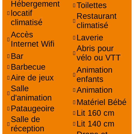
Hébergement
Toilettes
locatif
Restaurant
climatisé
climatisé
Accès
Laverie
Internet Wifi
Abris pour
Bar
vélo ou VTT
Barbecue
Animation
Aire de jeux
enfants
Salle
Animation
d'animation
Matériel Bébé
Pataugeoire
Lit 160 cm
Salle de
Lit 140 cm
réception