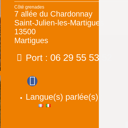
Côté grenades
7 allée du Chardonnay
Saint-Julien-les-Martigues
13500
Martigues
06 29 55 53 52
Port :
Langue(s) parlée(s) :