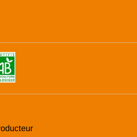
es
roducteur