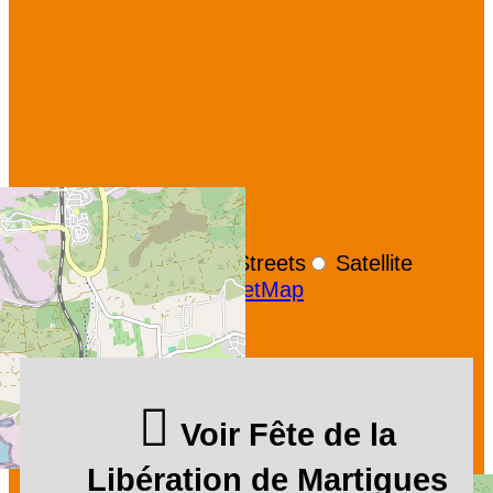
+
−
OpenStreetMap
Streets
Satellite
Leaflet
|
©
OpenStreetMap
Voir Fête de la
Libération de Martigues