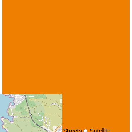
+
−
OpenStreetMap
Streets
Satellite