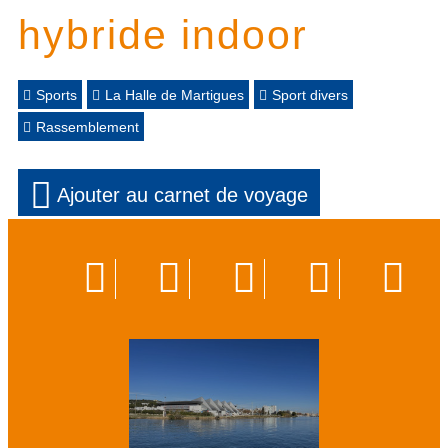
hybride indoor
Sports
La Halle de Martigues
Sport divers
Rassemblement
Ajouter au carnet de voyage