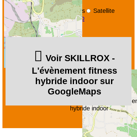
+
−
OpenStreetMap
Streets
Satellite
Leaflet
|
©
OpenStreetMap
Voir SKILLROX -
L'évènement fitness
hybride indoor sur
GoogleMaps
SKILLROX - L'évènement
hybride indoor