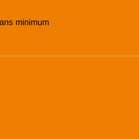
s
ans minimum
s, Confort