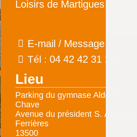
Loisirs de Martigues
E-mail / Message
04 42 42 31 10
Tél :
Lieu
Parking du gymnase Aldéric
Chave
Avenue du président S. Allende
Ferrières
13500