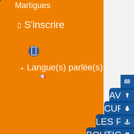
Martigues
S'inscrire
Langue(s) parlée(s) :
AVEC
CURIE
LES PIE