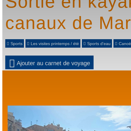
Sortie en kaya
canaux de Mar
Sports
Les visites printemps / été
Sports d'eau
Canoë
Ajouter au carnet de voyage
Prev
Next