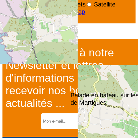
OpenStreetMap
Streets
Satellite
Leaflet
|
©
OpenStreetMap
Afficher la carte GoogleMaps
Abonnez-vous à notre
Newsletter et lettres
d'informations pour
recevoir nos bons plans et
Balade en bateau sur le
actualités ...
de Martigues