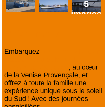
5
images
Prev
Next
Présentation
Embarquez
pour une balade en
bateau inoubliable sur les
canaux de Martigues
, au cœur
de la Venise Provençale, et
offrez à toute la famille une
expérience unique sous le soleil
du Sud ! Avec des journées
ensoleillées,
vous profiterez