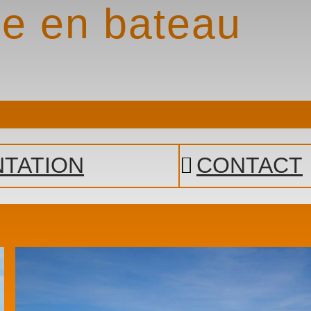
le en bateau
TATION
CONTACT