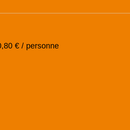
es
0,80
€ / personne