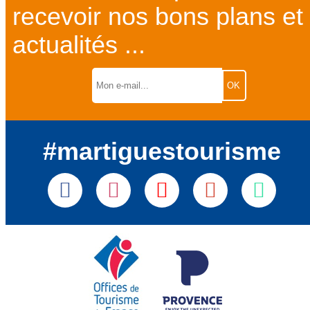
recevoir nos bons plans et
actualités ...
#martiguestourisme