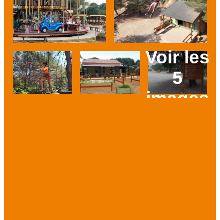
Voir les
5
images
Prev
Next
Nous vous
suggérons
également...