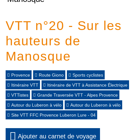
VTT n°20 - Sur les
hauteurs de
Manosque
Provence
Route Giono
Sports cyclistes
Itinéraire VTT
Itinéraire de VTT à Assistance Électrique
VTTistes
Grande Traversée VTT - Alpes Provence
Autour du Luberon à vélo
Autour du Luberon à vélo
Site VTT FFC Provence Luberon Lure - 04
Ajouter au carnet de voyage