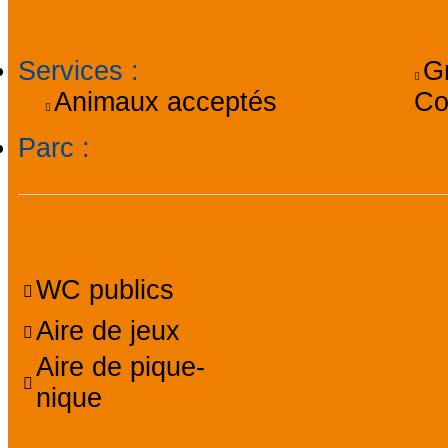
Informations général
Services
:
G
Animaux acceptés
Co
Parc
:
Services, Visites, Ani
WC publics
Aire de jeux
Aire de pique-
nique