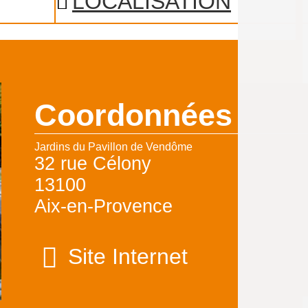
LOCALISATION
Coordonnées
Jardins du Pavillon de Vendôme
32 rue Célony
13100
Aix-en-Provence
Site Internet