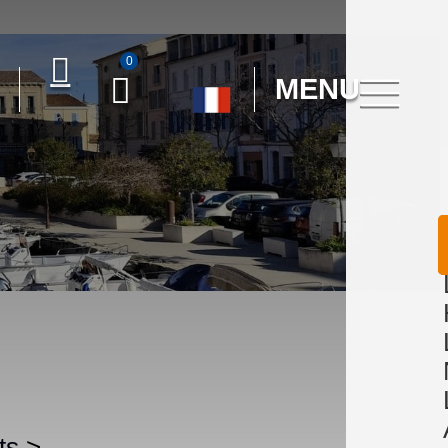
0
MENU
ts
>