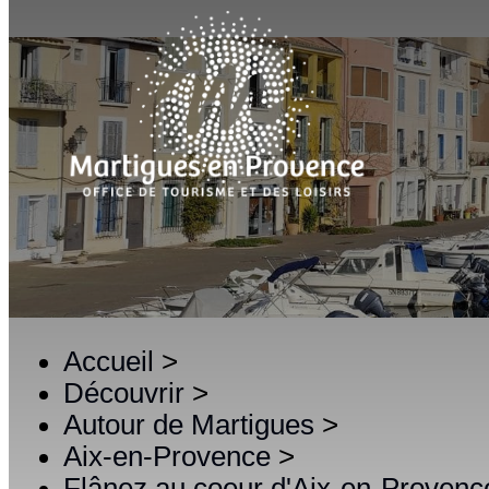
Accueil
>
Découvrir
>
Autour de Martigues
>
Aix-en-Provence
>
Flânez au coeur d'Aix-en-Provenc