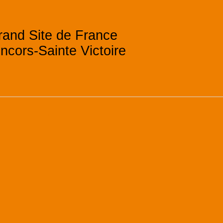
es
rand Site de France
ncors-Sainte Victoire
mations