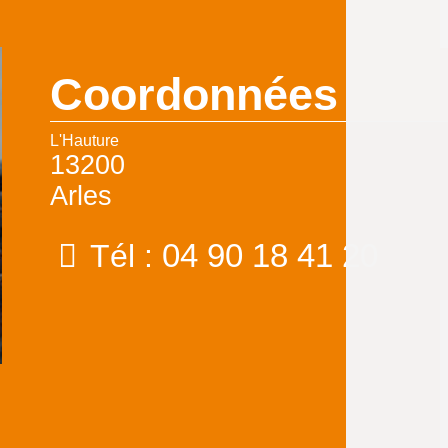
Coordonnées
L'Hauture
13200
Arles
04 90 18 41 20
Tél :