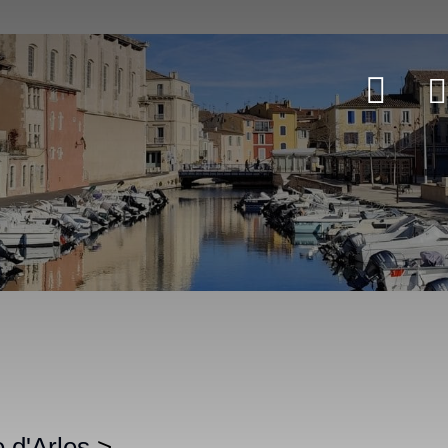
 d'Arles
>