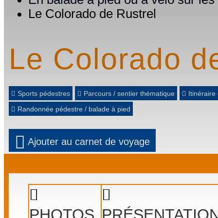
Le Colorado de Rustrel
Le Colorado de
Sports pédestres
Parcours / sentier thématique
Itinérair
Randonnée pédestre / balade à pied
Ajouter au carnet de voyage
PHOTOS
PRÉSENTATIO