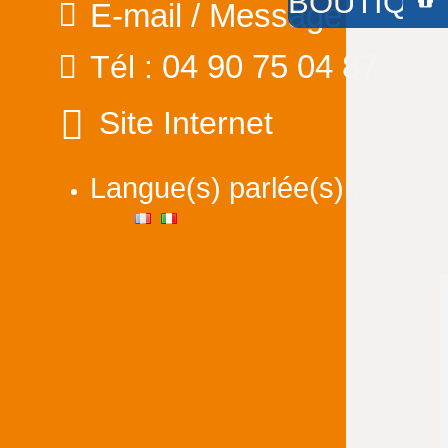
BOUTIQUE 
E-mail / Message
04 90 75 04 87
Tél :
Site Internet
Langue(s) parlée(s) :