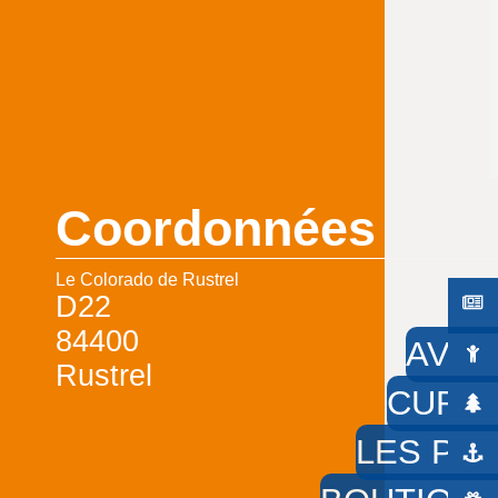
Coordonnées
Le Colorado de Rustrel
D22
84400
AVEC
Rustrel
CURIE
LES PIE