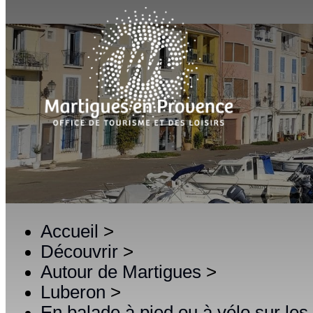
Accueil
>
Découvrir
>
Autour de Martigues
>
Luberon
>
En balade à pied ou à vélo sur les