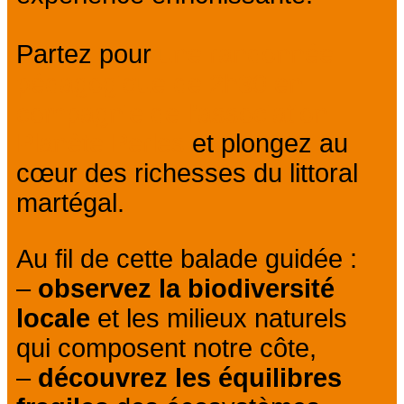
Partez pour
une randonnée
pédagogique de 2h30 en
compagnie de l’association
Planète Perles
et plongez au
cœur des richesses du littoral
martégal.
Au fil de cette balade guidée :
–
observez la biodiversité
locale
et les milieux naturels
qui composent notre côte,
–
découvrez les équilibres