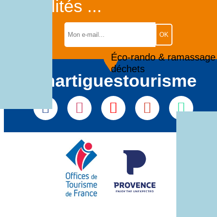
actualités ...
Éco-rando & ramassage
déchets
#martiguestourisme