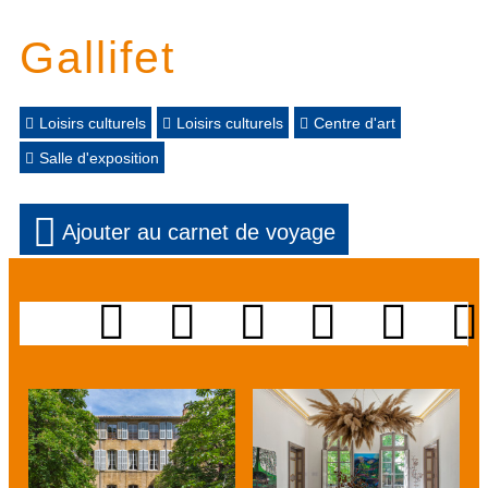
Gallifet
Loisirs culturels
Loisirs culturels
Centre d'art
Salle d'exposition
Ajouter au carnet de voyage