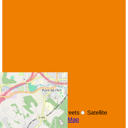
+
−
OpenStreetMap
Streets
Satellite
Leaflet
|
©
OpenStreetMap