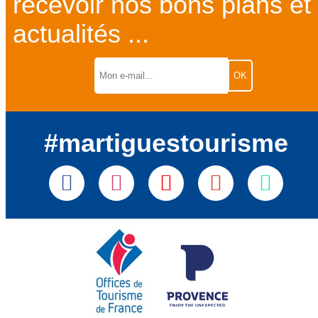
recevoir nos bons plans et
actualités ...
#martiguestourisme