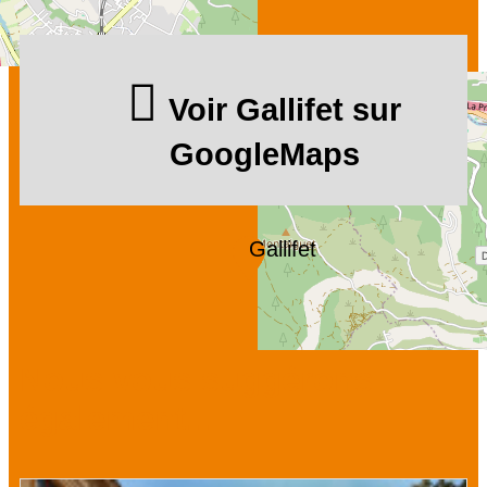
Voir Gallifet sur
GoogleMaps
Gallifet
Nous vous suggérons
également...