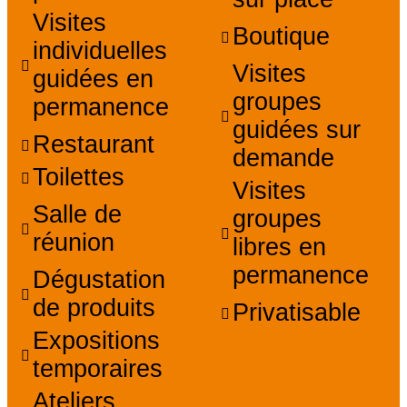
Visites
Boutique
individuelles
Visites
guidées en
groupes
permanence
guidées sur
Restaurant
demande
Toilettes
Visites
Salle de
groupes
réunion
libres en
permanence
Dégustation
de produits
Privatisable
Expositions
temporaires
Ateliers