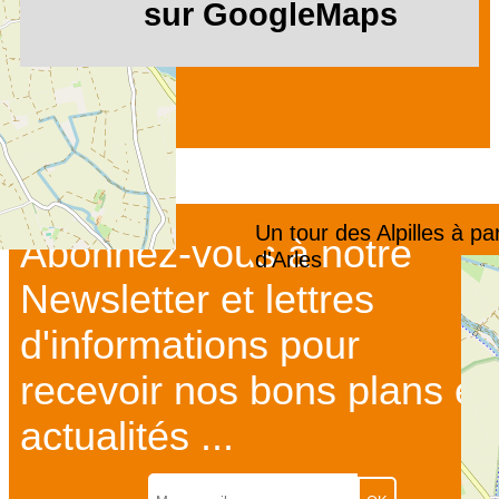
sur GoogleMaps
Un tour des Alpilles à par
Abonnez-vous à notre
d'Arles
Newsletter et lettres
d'informations pour
recevoir nos bons plans et
actualités ...