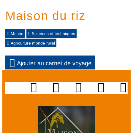
Maison du riz
Musée
Sciences et techniques
Agriculture monde rural
Ajouter au carnet de voyage