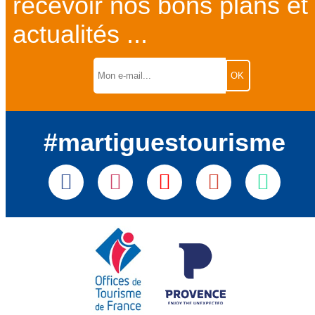
recevoir nos bons plans et
actualités ...
#martiguestourisme