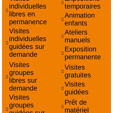
individuelles
temporaires
libres en
Animation
permanence
enfants
Visites
Ateliers
individuelles
manuels
guidées sur
Exposition
demande
permanente
Visites
Visites
groupes
gratuites
libres sur
Visites
demande
guidées
Visites
Prêt de
groupes
matériel