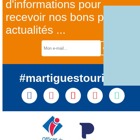
d'informations pour
recevoir nos bons plans et
actualités ...
#martiguestourisme