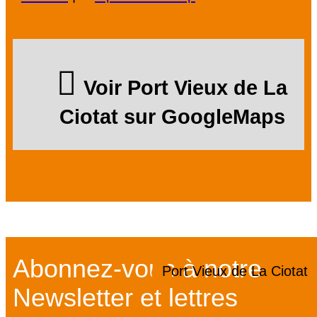
Voir Port Vieux de La
Ciotat sur GoogleMaps
Abonnez-vous à notre
Port Vieux de La Ciotat
Newsletter et lettres