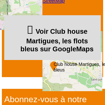
Leaflet
|
©
OpenStreetMap
Voir Club house
Martigues, les flots
bleus sur GoogleMaps
Club house Martigues, le
bleus
Abonnez-vous à notre