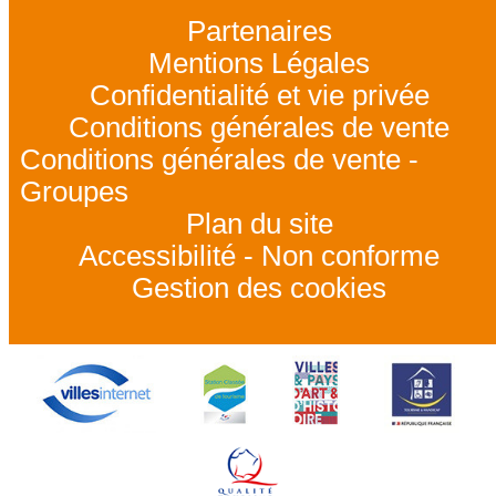
Partenaires
Mentions Légales
Confidentialité et vie privée
Conditions générales de vente
Conditions générales de vente -
Groupes
Plan du site
Accessibilité - Non conforme
Gestion des cookies