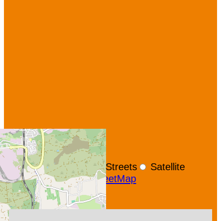
+
−
OpenStreetMap
Streets
Satellite
Leaflet
|
©
OpenStreetMap