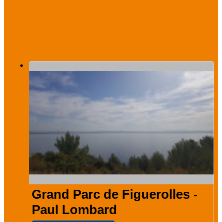
suggérons
également...
Grand Parc de Figuerolles -
Paul Lombard