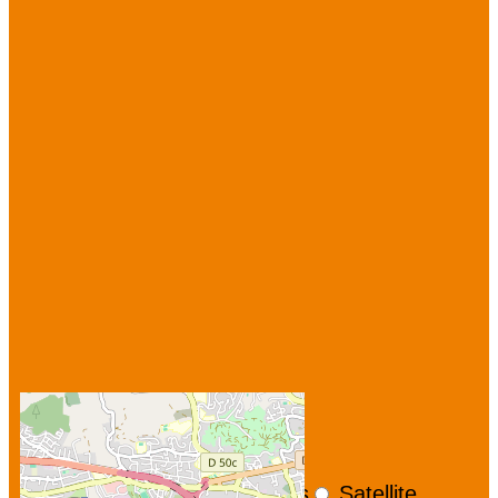
+
−
OpenStreetMap
Streets
Satellite