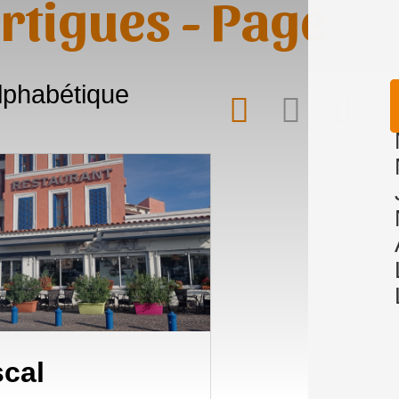
rtigues - Page
lphabétique
cal