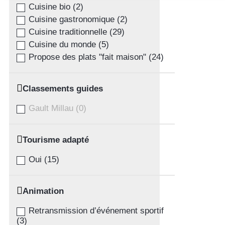
Cuisine bio
(
2
)
Cuisine gastronomique
(
2
)
Cuisine traditionnelle
(
29
)
Cuisine du monde
(
5
)
Propose des plats "fait maison"
(
24
)
Classements guides
Gault Millau
(
0
)
Tourisme adapté
Oui
(
15
)
Animation
Retransmission d’événement sportif
(
3
)