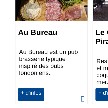
Au Bureau
Le 
Pir
Au Bureau est un pub
brasserie typique
Rest
inspiré des pubs
et 
londoniens.
coqu
mer.
+ d'infos
+ d'