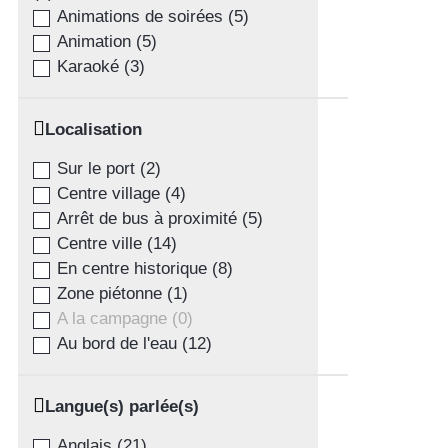
Animations de soirées
(
5
)
Animation
(
5
)
Karaoké
(
3
)
Localisation
Sur le port
(
2
)
Centre village
(
4
)
Arrêt de bus à proximité
(
5
)
Centre ville
(
14
)
En centre historique
(
8
)
Zone piétonne
(
1
)
A la campagne
(
0
)
Au bord de l'eau
(
12
)
Langue(s) parlée(s)
Anglais
(
21
)