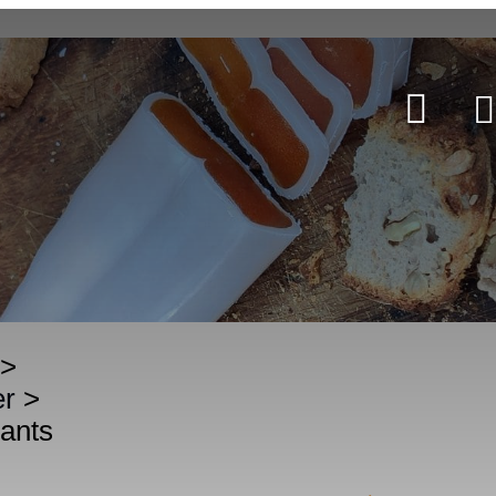
>
er
>
ants