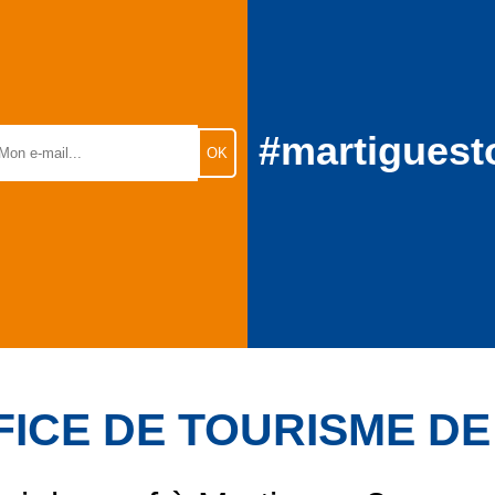
#martiguest
FICE DE TOURISME D