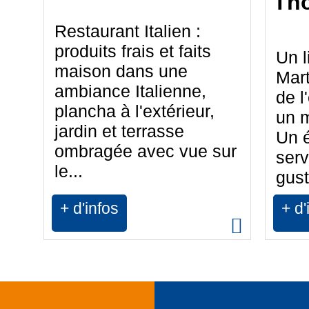
Th
Restaurant Italien :
produits frais et faits
Un 
maison dans une
Mart
ambiance Italienne,
de l
plancha à l'extérieur,
un 
jardin et terrasse
Un é
ombragée avec vue sur
serv
le...
gust
+ d'infos
+ d'