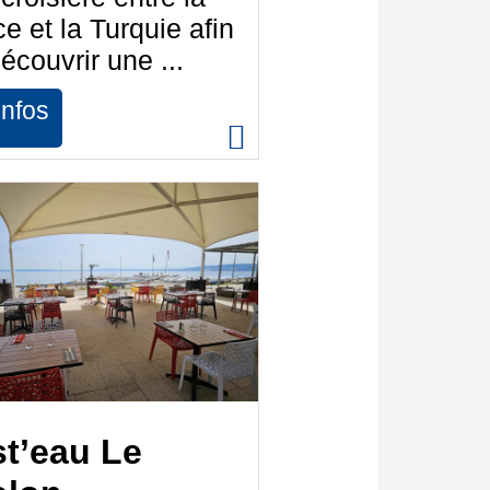
e et la Turquie afin
écouvrir une ...
infos
t’eau Le