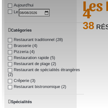
Les
Aujourd'hui
4
Le
38
RÉS
Catégories
Restaurant traditionnel
(
28
)
Brasserie
(
4
)
Pizzeria
(
4
)
Restauration rapide
(
5
)
Restaurant de plage
(
2
)
Restaurant de spécialités étrangères
(
2
)
Crêperie
(
3
)
Restaurant bistronomique
(
2
)
Spécialités