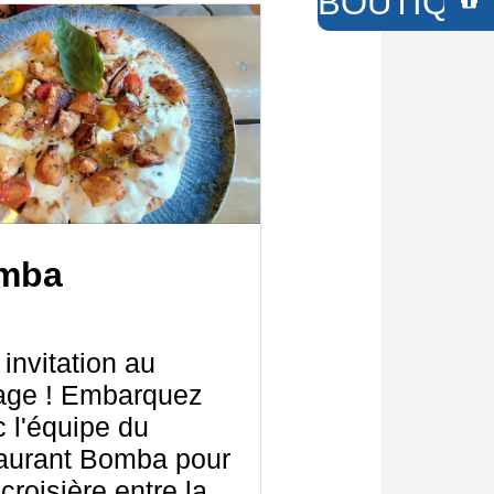
BOUTIQUE 
mba
invitation au
age ! Embarquez
 l'équipe du
taurant Bomba pour
croisière entre la