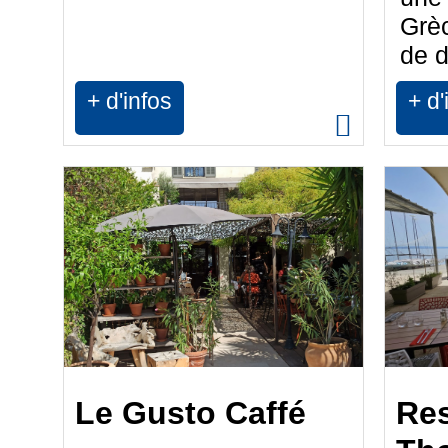
Grèc
de d
+ d'infos
+ d'
Le Gusto Caffé
Res