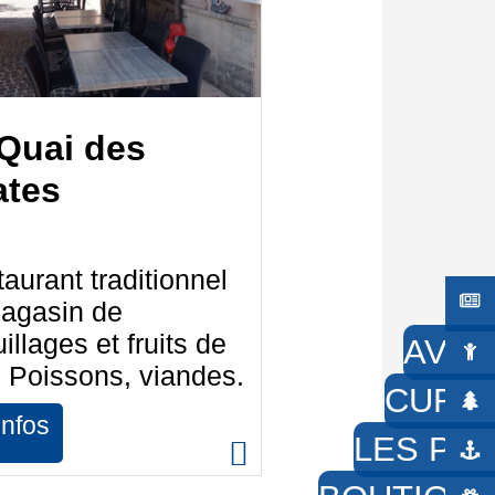
Quai des
ates
aurant traditionnel
magasin de
illages et fruits de
AVEC
 Poissons, viandes.
CURIE
infos
LES PIE