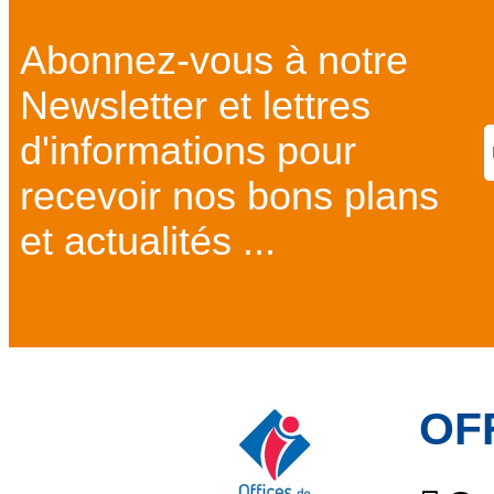
Abonnez-vous à notre
Newsletter et lettres
d'informations pour
recevoir nos bons plans
et actualités ...
OF