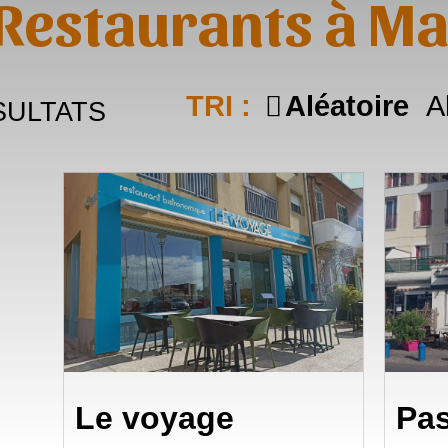
 Restaurants à Ma
TRI :
Aléatoire
A
ULTATS
Le voyage
Pas