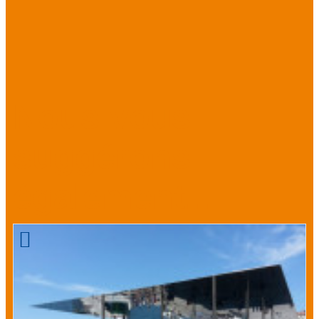
Nous vous
suggérons
également...