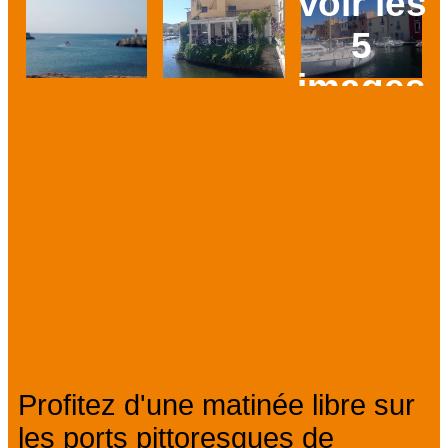
Voir les
5
images
Prev
Next
Présentation
10h : Matinée libre sur la Côte
Bleue pour assister à la "Fête
de l'Oursin et des
coquillages".
Profitez d'une matinée libre sur
les ports pittoresques de