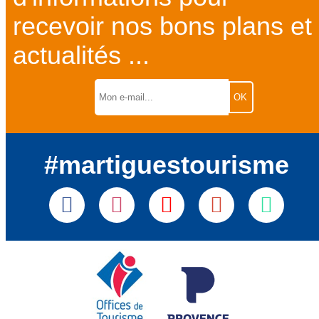
recevoir nos bons plans et
actualités ...
#martiguestourisme